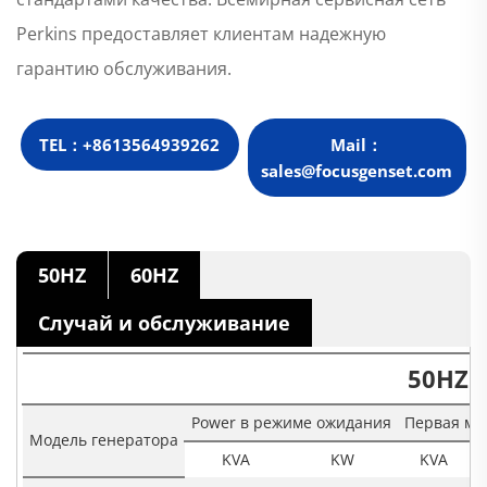
Perkins предоставляет клиентам надежную
гарантию обслуживания.
TEL：+8613564939262
Mail：
sales@focusgenset.com
50HZ
60HZ
Случай и обслуживание
50HZ
Power в режиме ожидания
Первая мо
Модель генератора
KVA
KW
KVA