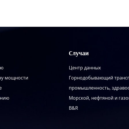
ы
Случаи
лю
Центр данных
ну мощности
Горнодобывающий транс
е
промышленность, здраво
ению
Морской, нефтяной и газ
B&R